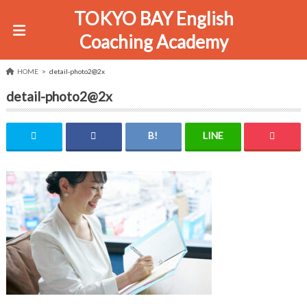
TOKYO BAY English
Coaching Academy
HOME
detail-photo2@2x
detail-photo2@2x