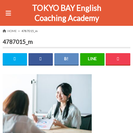
TOKYO BAY English
Coaching Academy
HOME
4787015_m
4787015_m