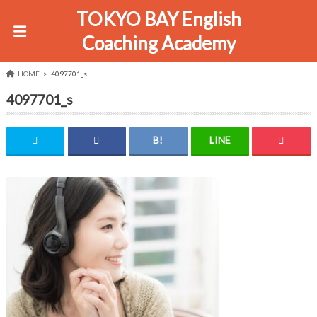
TOKYO BAY English
Coaching Academy
HOME
4097701_s
4097701_s