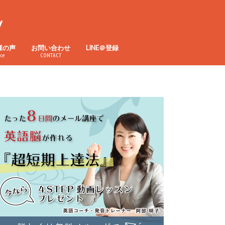
y
様の声
お問い合わせ
LINE＠登録
ice
CONTACT
チング
座
ルキッズコース