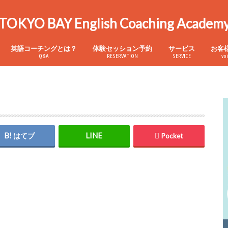
TOKYO BAY English Coaching Academ
英語コーチングとは？
体験セッション予約
サービス
お客
Q&A
RESERVATION
SERVICE
vo
パーソナル英語コー
発音矯正レッスン
中学文法短期集中講
スーパーバイリンガ
はてブ
Pocket