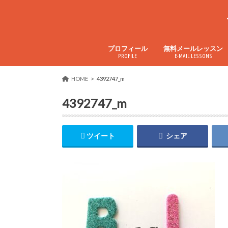
プロフィール
無料メールレッスン
PROFILE
E-MAIL LESSONS
Ameblo
Instagram
Twitter
YouTube
Facebook
HOME
4392747_m
4392747_m
ツイート
シェア