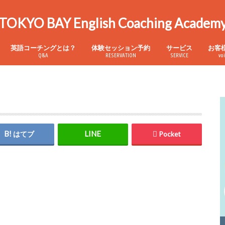
TOKYO BAY English Coaching Academ
英語コーチングとは？
体験セッション予約
サービス
お客
Q&A
RESERVATION
SERVICE
vo
パーソナル英語コー
発音矯正レッスン
中学文法短期集中講
スーパーバイリンガ
はてブ
Pocket