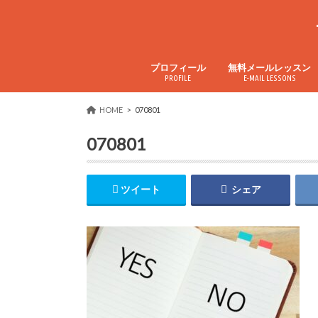
プロフィール
無料メールレッスン
PROFILE
E-MAIL LESSONS
Ameblo
Instagram
Twitter
YouTube
Facebook
HOME
070801
070801
ツイート
シェア