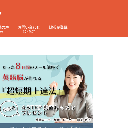
y
様の声
お問い合わせ
LINE＠登録
ice
CONTACT
チング
座
ルキッズコース