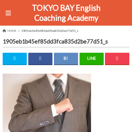
TOKYO BAY English
Coaching Academy
HOME
1905eb1b45ef85dd3fca835d2be77d51_s
1905eb1b45ef85dd3fca835d2be77d51_s