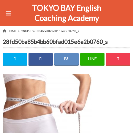
TOKYO BAY English
Coaching Academy
HOME
28fd50ba85b4bb60bfad015e6a2b0760_s
28fd50ba85b4bb60bfad015e6a2b0760_s